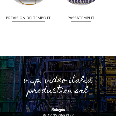
PREVISIONIDELTEMPO.IT
PASSATEMPI.IT
v.i.p. video italia
production srl
Bologna
P.I. 04322860372