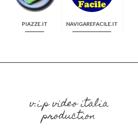
PIAZZE.IT
NAVIGAREFACILE.IT
v.i.p video italia
production